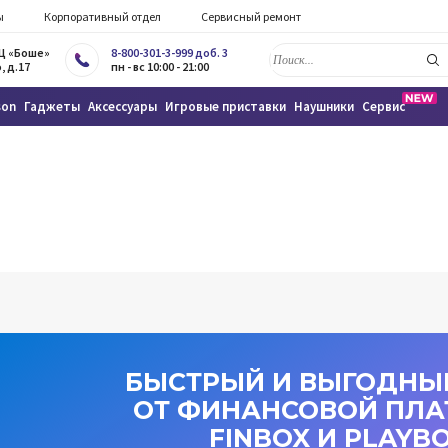
ы
Корпоративный отдел
Сервисный ремонт
ТЦ «Боше»
8-800-301-3-999 доб. 3
, д.17
пн - вс 10:00 - 21:00
son
Гаджеты
Аксессуары
Игровые приставки
Наушники
Сервис
БЫСТРЫЙ И ВЫГОДНЫ
ОТ ФИНАНСОВОЙ ПЛ
FINBOX И PLAYB