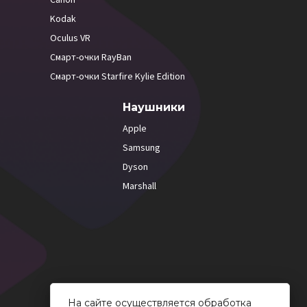
Kodak
Oculus VR
Смарт-очки RayBan
Смарт-очки Starfire Kylie Edition
Наушники
Apple
Samsung
Dyson
Marshall
На сайте осуществляется обработка