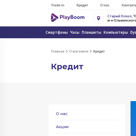
Trade-in
Кредит
О нас
Контакт
Старый Оскол
, 
м-н Ольминского
Смартфоны
Часы
Планшеты
Компьютеры
Dy
Главная
О магазине
Кредит
Кредит
О нас
Акции