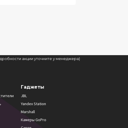
подробности акции уточните у менеджера)
Гаджеты
стители
JBL
ь
Yandex Station
Marshall
Камеры GoPro
Canon