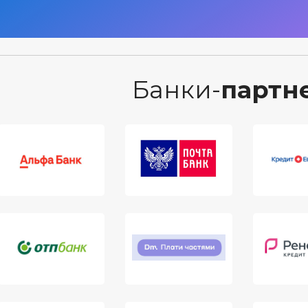
Банки-
партн