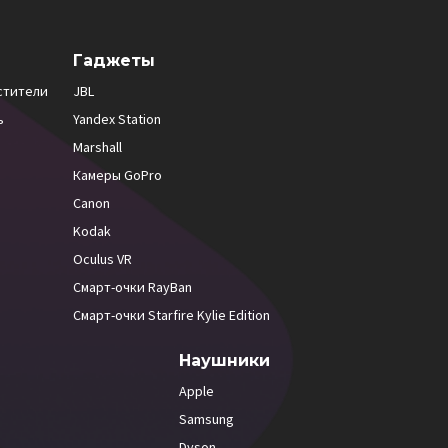
Гаджеты
стители
JBL
ь
Yandex Station
Marshall
Камеры GoPro
Canon
Kodak
Oculus VR
Смарт-очки RayBan
Смарт-очки Starfire Kylie Edition
Наушники
Apple
Samsung
Dyson