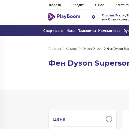
Trade-in
Кредит
О нас
Контакт
Старый Оскол
, 
м-н Ольминского
Смартфоны
Часы
Планшеты
Компьютеры
Dy
Главная
Каталог
Dyson
Фен
Фен Dyson Sup
Фен Dyson Superson
Цена