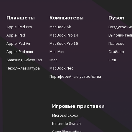
Планшеты
Компьютеры
Dyson
Apple iPad Pro
MacBook Air
Воздухоочи
Apple iPad
MacBook Pro 14
Выпрямител
Apple iPad Air
MacBook Pro 16
Пылесос
Apple iPad mini
Mac Mini
Стайлер
Samsung Galaxy Tab
iMac
Фен
Чехол-клавиатура
MacBook Neo
Периферийные устройства
Игровые приставки
Microsoft Xbox
Nintendo Switch
Sony Playstation