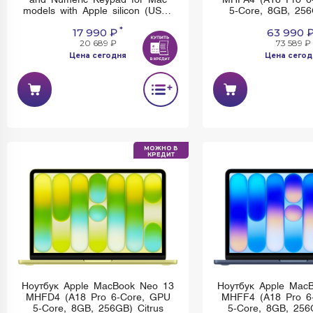
Magic Keyboard with Touch ID
Ноутбук Apple Mac
and Numeric Keypad for Mac
MHFA4 (A18 Pro 6
models with Apple silicon (USB–
5-Core, 8GB, 256
C) White Keys [MXK73]
*
17 990 ₽
63 990 
20 689 ₽
73 589 ₽
Цена сегодня
Цена сегод
Имеется недостаток: невозможно
Имеется недостаток:
установить и использовать Rustore
установить и использо
МОЖНО В
КРЕДИТ