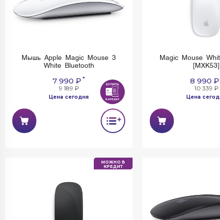
Мышь Apple Magic Mouse 3
Magic Mouse Whit
White Bluetooth
[MXK53]
*
7 990 ₽
8 990 ₽
9 189 ₽
10 339 ₽
Цена сегодня
Цена сегод
Имеется недостаток: невозможно
установить и использовать Rustore
МОЖНО В
КРЕДИТ