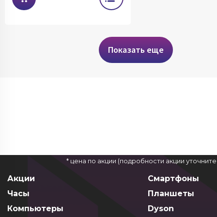
КРЕДИТ
Ноутбук Apple MacBook Neo 13
MHFF4 (A18 Pro 6-Core, GPU
5-Core, 8GB, 256GB) Indigo
*
76 490 ₽
87 964 ₽
Цена сегодня
Имеется недостаток: невозможно
установить и использовать Rustore