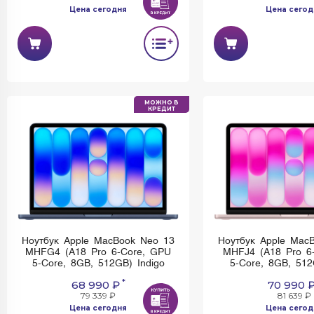
Ноутбук Apple MacBook Neo 13
Ноутбук Apple Mac
MHFC4 (A18 Pro 6-Core, GPU
MHFE4 (A18 Pro 6
5-Core, 8GB, 512GB) Silver
5-Core, 8GB, 512
*
68 990 ₽
68 990 
79 339 ₽
79 339 ₽
Цена сегодня
Цена сегод
Имеется недостаток: невозможно
Имеется недостаток:
установить и использовать Rustore
установить и использо
МОЖНО В
КРЕДИТ