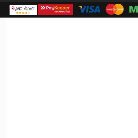
Правила онлайн оплаты
Политика в отношении обработки персональных данных
Согласие на обработку ПДн
Политика обработки файлов cookie
Старый Оскол
, ТЦ «Боше»
м-н Ольминского, д.17
8-800-301-3-999 доб. 3
пн - вс 10:00 - 21:00