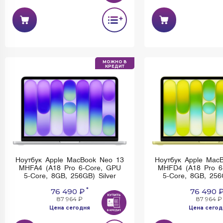
Ноутбук Apple MacBook Neo 13
Ноутбук Apple Mac
MHFG4 (A18 Pro 6-Core, GPU
MHFJ4 (A18 Pro 6
5-Core, 8GB, 512GB) Indigo
5-Core, 8GB, 512
*
68 990 ₽
70 990 
79 339 ₽
81 639 ₽
Цена сегодня
Цена сегод
Имеется недостаток: невозможно
Имеется недостаток:
установить и использовать Rustore
установить и использо
МОЖНО В
КРЕДИТ