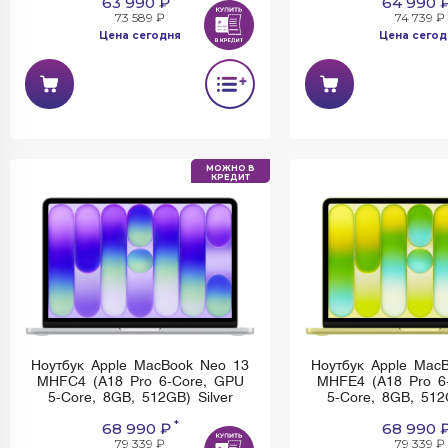
Ноутбук Apple MacBook Neo 13
Apple Mac mini Sil
MHFH4 (A18 Pro 6-Core, GPU
(M4 10-Core, GPU
5-Core, 8GB, 256GB) Blush
16GB, 256
*
63 990 ₽
64 990 
73 589 ₽
74 739 ₽
Цена сегодня
Цена сегод
Имеется недостаток: невозможно
Имеется недостаток:
установить и использовать Rustore
установить и использо
МОЖНО В
КРЕДИТ