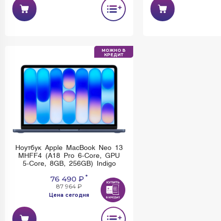
Ноутбук Apple MacBook Neo 13
Ноутбук Apple Mac
MHFA4 (A18 Pro 6-Core, GPU
MHFD4 (A18 Pro 6
5-Core, 8GB, 256GB) Silver
5-Core, 8GB, 256
*
76 490 ₽
76 490 
87 964 ₽
87 964 ₽
Цена сегодня
Цена сегод
Имеется недостаток: невозможно
Имеется недостаток:
установить и использовать Rustore
установить и использо
МОЖНО В