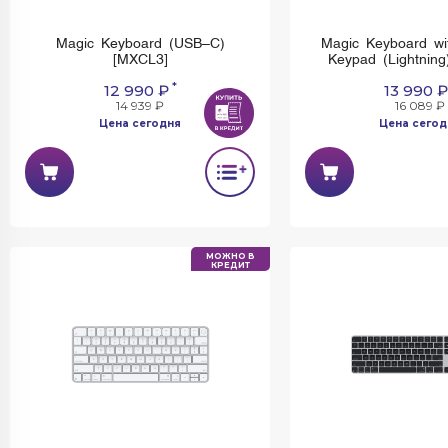
Magic Keyboard (USB–C)
Magic Keyboard wi
[MXCL3]
Keypad (Lightnin
*
12 990 ₽
13 990 ₽
14 939 ₽
16 089 ₽
Цена сегодня
Цена сегод
Имеется недостаток:
установить и использо
МОЖНО В
КРЕДИТ