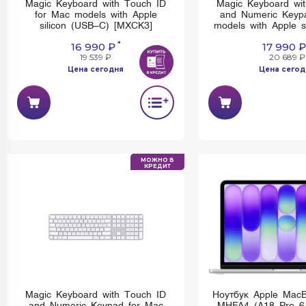
Magic Keyboard with Touch ID
Magic Keyboard wi
for Mac models with Apple
and Numeric Keyp
silicon (USB–C) [MXCK3]
models with Apple s
C) Black Keys 
*
16 990 ₽
17 990 ₽
19 539 ₽
20 689 ₽
Цена сегодня
Цена сегод
Имеется недостаток: невозможно
Имеется недостаток:
установить и использовать Rustore
установить и использо
МОЖНО В
КРЕДИТ