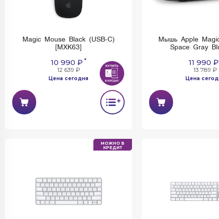
Magic Mouse Black (USB-C)
Мышь Apple Magi
[MXK63]
Space Gray Bl
*
10 990 ₽
11 990 ₽
12 639 ₽
13 789 ₽
Цена сегодня
Цена сегод
Имеется недостаток:
установить и использо
МОЖНО В
КРЕДИТ