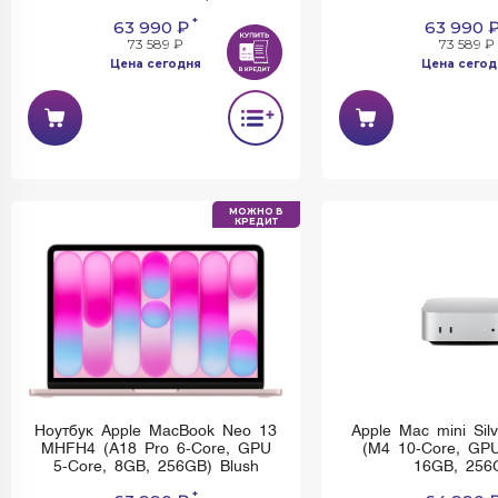
Ноутбук Apple MacBook Neo 13
Ноутбук Apple Mac
MHFD4 (A18 Pro 6-Core, GPU
MHFF4 (A18 Pro 6
5-Core, 8GB, 256GB) Citrus
5-Core, 8GB, 256
*
63 990 ₽
63 990 
73 589 ₽
73 589 ₽
Цена сегодня
Цена сегод
Имеется недостаток: невозможно
Имеется недостаток:
установить и использовать Rustore
установить и использо
МОЖНО В
КРЕДИТ