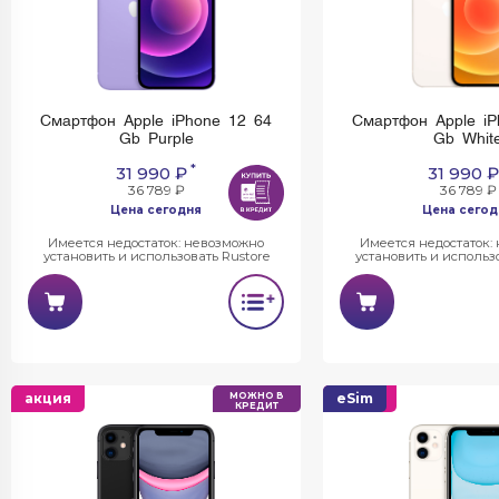
Смартфон Apple iPhone 12 64
Смартфон Apple iP
Gb Purple
Gb Whit
*
31 990 ₽
31 990 ₽
36 789 ₽
36 789 ₽
Цена сегодня
Цена сегод
Имеется недостаток: невозможно
Имеется недостаток:
установить и использовать Rustore
установить и использо
акция
МОЖНО В
акция
eSim
КРЕДИТ